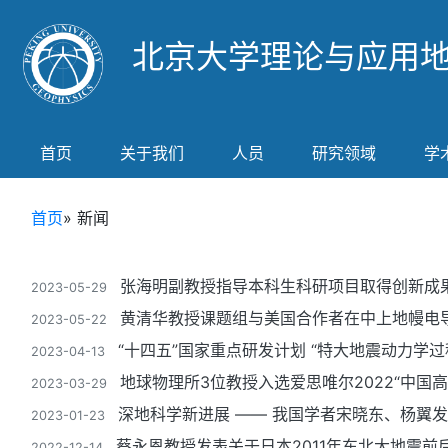
北京大学理论与应用
首页
关于我们
人员
研究领域
学
首页
» 新闻
张海明副教授指导本科生科研项目取得创新成
2023-05-29
黄清华教授课题组与美国合作者在中上地幔电
2023-05-22
“十四五”国家重点研发计划 “特大地震动力学
2023-04-13
地球物理所3位教授入选爱思唯尔2022“中国
2023-03-29
深地科学新进展 —— 我国学者宋晓东、杨翼
2023-01-23
蔡永恩教授发表关于日本2011年东北大地震
2022-12-14