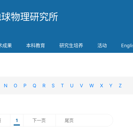
地球物理研究所
术成果
本科教育
研究生培养
活动
Engli
N
O
P
Q
R
S
T
U
V
W
X
Y
Z
页
1
下一页
尾页