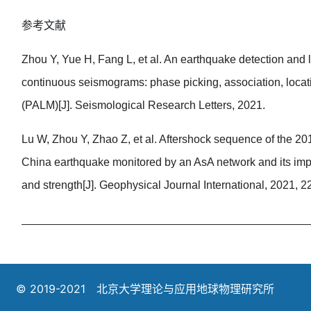
参考文献
Zhou Y, Yue H, Fang L, et al. An earthquake detection and l
continuous seismograms: phase picking, association, locati
(PALM)[J]. Seismological Research Letters, 2021.
Lu W, Zhou Y, Zhao Z, et al. Aftershock sequence of the 20
China earthquake monitored by an AsA network and its implic
and strength[J]. Geophysical Journal International, 2021, 2
© 2019-2021 北京大学理论与应用地球物理研究所