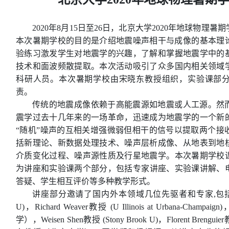
2020年8月15日至26日，北京大学2020年地球物理
本次暑期学校的目的是介绍地震噪声相干与成像的基本理
验练习激发学生对地震学的兴趣，
了解和
掌握地震学中的
技术和面波频散提取。
本次活动吸引了众多国内相关领域
科研人员。
本次暑期学校由宋晓东教授
组织
，
实验课部
责。
传统的地震成像依赖于高能震源如地震或人工源。然
震学过去十几年来的一场革命，迅速成为地震学的一个新
“随机”噪声的互相关增强微弱但相干的信号以提取两个接
括新理论、新数据处理技术、噪声层析成像、从地表到地
介质变化过程、噪声源性质及行星地震学。
本次暑期学校
为讲
座和
实验课
两个部分，包括
专
家
讲
座、
实验课讲
解
、
答疑、学生相互
评
价
等多种教学形式。
讲座部分邀请了
国内外本领域几位先驱者和专家,
包括
U)，Richard Weaver教授 (U Illinois at Urbana-Champaign
)
学），
Weisen
Shen教授 (Stony Brook U)，Florent
Brenguier
教