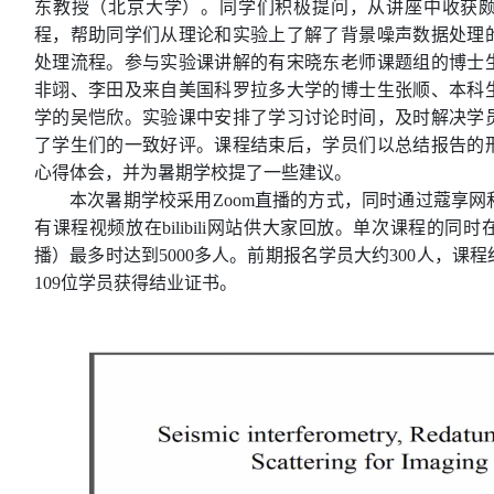
东教授（北京大学）。
同学们积极提问，从讲座中收获
程，
帮助同学们从理论和实验上了解了背景噪声数据处理
处理
流程。
参与实验课讲解的
有
宋晓东老师课题组的博士
非翊、李田及来自美国科罗拉多
大学
的
博士生
张顺、
本科
学的吴恺欣
。实验课
中安排了学习讨论时间，及时解决学
了学生们的一致好评。
课程结束后，学员们以总结报告的
心得体会，并为暑期学校提了一些建议。
本次暑期学校采用Zoom直播的方式，同时通过
蔻享
网
有课程视频放在
bilibili
网站供大家回放。
单次课程的同时
播）最多时达到5000多人。
前期报名学员大约300人，课
10
9
位学员获得
结
业证书。