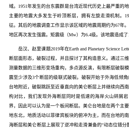
域。1951年发生的台东震群是台湾近现代历史上最严重的
主要的地震大多发生于岭顶断层，拥有左旋走滑机制。1951
征。其后的地震调查工作显示该区域的地震周期约为67年。201
地区再次发生强震。矩震级（Mw）为6.4级。该地震造成了1
岳汉、赵里课题2019年在Earth and Planetary Scien
断层面形态，破裂过程，并且探讨了其构造意义。通过三
测量数据的三维形变场重构，多点源反演，有限断层破裂
震至少涉及3个断层的级联式破裂。破裂开始于外海低倾
台地附近，破裂跳跃至近垂直向的美仑断层上并继续向西
构对比，我们发现外海断层同时是低速的海岸火山碎屑岩（
界，因此可以认为是一个板间断层。美仑台地是在两个主
地东北，地质活动以菲律宾板块的俯冲为主，而在台地的
海断层和美仑断层上展现了逆冲和走滑兼备的“动态位错分