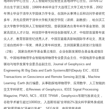
地球科学中心主任，人工智能研究院智慧宜居地球中心主任。1976年12
月出生于浙江东阳，1998年本科毕业于大连理工大学工程力学系，2002
年博士毕业于清华大学固体力学专业。在国外从事博士后和访问学者研究
多年，并先后受聘于清华大学航天航空学院（讲师、副教授）、哈尔滨工
业大学数学学院和人工智能研究院。曾获国家杰出青年科学基金资助、国
家高层次人才计划、科技部中青年科技创新领军人才、中组部首届青年拔
尖人才、教育部新世纪优秀人才、中国百篇最具影响国际学术论文、黑龙
江省自然科学一等奖、傅承义青年科技奖。主持国家重点研发计划项目
（2项）、国家自然科学基金重点项目、企业创新发展联合基金集成项目
等。中国地球物理学会智能地球物理专业委员会主任、中国地质学会数据
驱动与地学发展专业委员会副主任, Journal of Geophysics and
Engineering 和 Big Data and Earth Systems期刊Deputy EIC，IEEE
Transactions on Geoscience and Remote Sensing 副主编，Machine
Learning: Earth 执行编委。从事勘探地球物理学、应用数学、人工智能的
交叉学科研究，在Reviews of Geophysics, IEEE Signal Processing
Magazine, PNAS, NCS，IEEE TPAMI，Geophysics等期刊发表论文，
谷歌学术被引超过10000次。入选斯坦福“全球前2%顶尖科学家终身成就
榜”和爱思唯尔“高被引学者" 。SEG东亚、南亚荣誉讲师。